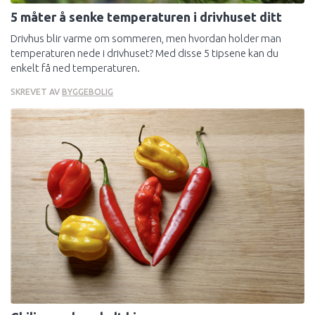
5 måter å senke temperaturen i drivhuset ditt
Kjøkken
Drivhus blir varme om sommeren, men hvordan holder man
Økonomi, Lov Og Rett
temperaturen nede i drivhuset? Med disse 5 tipsene kan du
Skadedyr
enkelt få ned temperaturen.
Strøm
SKREVET AV
BYGGEBOLIG