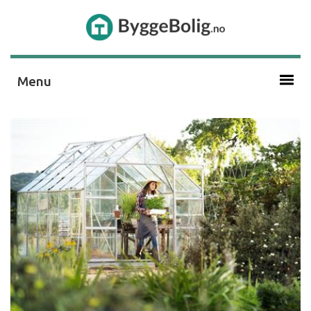
Menu
Annet Om Bolig
Bad Og Våtrom
Boligmarkedet
Bygge/renovere
Elektro Og Belysning
Energi Og Varme
Hage Og Uterom
Info
Interiør