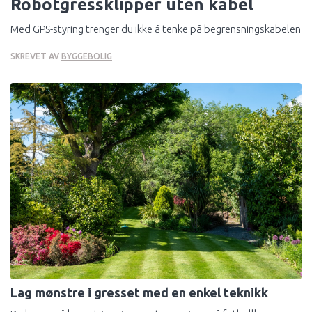
Robotgressklipper uten kabel
Kjøkken
Med GPS-styring trenger du ikke å tenke på begrensningskabelen
Økonomi, Lov Og Rett
SKREVET AV
BYGGEBOLIG
Skadedyr
Strøm
Lag mønstre i gresset med en enkel teknikk