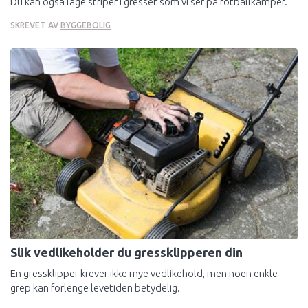
Du kan også lage striper i gresset som vi ser på fotballkamper.
SKREVET AV
BYGGEBOLIG
Slik vedlikeholder du gressklipperen din
En gressklipper krever ikke mye vedlikehold, men noen enkle
grep kan forlenge levetiden betydelig.