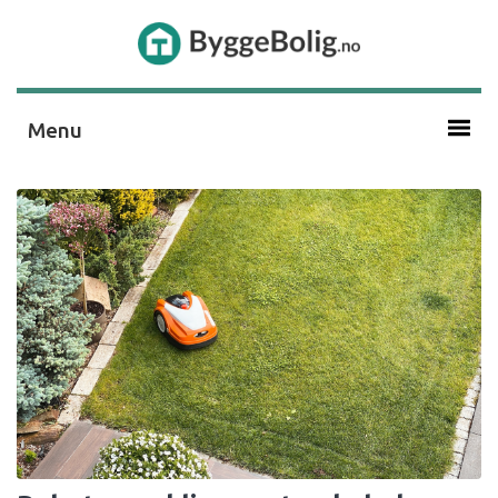
Menu
Annet Om Bolig
Bad Og Våtrom
Boligmarkedet
Bygge/renovere
Elektro Og Belysning
Energi Og Varme
Hage Og Uterom
Info
Interiør