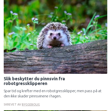
Slik beskytter du pinnsvin fra
robotgressklipperen
Spar tid og krefter med en robotgressklipper, men pass på at
den ikke skader pinnsvinene i hagen.
SKREVET AV
BYGGEBOLIG