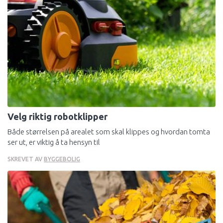
Velg riktig robotklipper
Både størrelsen på arealet som skal klippes og hvordan tomta
ser ut, er viktig å ta hensyn til
SKREVET AV
BYGGEBOLIG